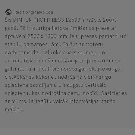
Rādīt oriģinālvalodā
Šis DIMTER PROFIPRESS L2500 ir ražots 2007.
gadā. Tā ir izturīga lietota līmēšanas prese ar
aptuveni 2500 x 1300 mm lielu preses pamatni un
stabilu pamatnes rāmi. Tajā ir ar motoru
darbināms daudzfunkcionāls stūmējs un
automātiska līmēšanas stacija ar precīzu līmes
galviņu. Tā ir ideāli piemērota gan skujkoku, gan
cietkoksnes koksnei, nodrošina vienmērīgu
spiediena sadalījumu un augstu vertikālo
spiedienu, kas nodrošina zemu nobīdi. Sazinieties
ar mums, lai iegūtu vairāk informācijas par šo
mašīnu.