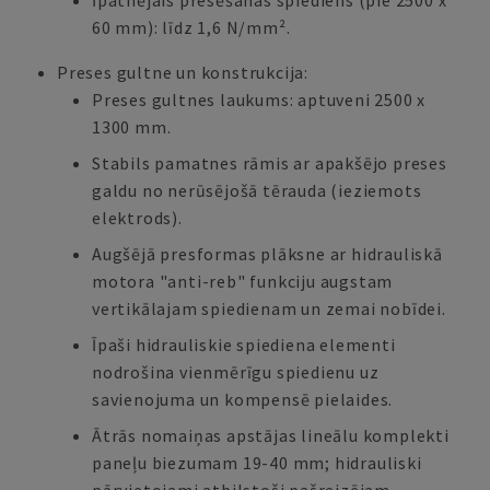
Īpatnējais presēšanas spiediens (pie 2500 x
60 mm): līdz 1,6 N/mm².
Preses gultne un konstrukcija:
Preses gultnes laukums: aptuveni 2500 x
1300 mm.
Stabils pamatnes rāmis ar apakšējo preses
galdu no nerūsējošā tērauda (ieziemots
elektrods).
Augšējā presformas plāksne ar hidrauliskā
motora "anti-reb" funkciju augstam
vertikālajam spiedienam un zemai nobīdei.
Īpaši hidrauliskie spiediena elementi
nodrošina vienmērīgu spiedienu uz
savienojuma un kompensē pielaides.
Ātrās nomaiņas apstājas lineālu komplekti
paneļu biezumam 19-40 mm; hidrauliski