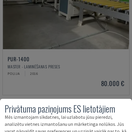
PUR-1400
MASTER - LAMINĒŠANAS PRESES
POLIJA
2016
80.000 €
Privātuma paziņojums ES lietotājiem
Mēs izmantojam sīkdatnes, lai uzlabotu jūsu pieredzi,
analizētu vietnes izmantošanu un mārketinga nolūkos. Jūs
varat pārvaldīt savas preferences un uzzināt vairāk par to, kā