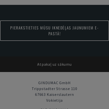
PIERAKSTIETIES MŪSU IKNEDĒĻAS JAUNUMIEM E-
PASTĀ!
Atpakaļ uz sākumu
GINDUMAC GmbH
Trippstadter Strasse 110
67663 Kaiserslautern
Vokietija