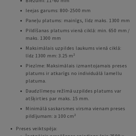
Biezumi: 11-60 mm
Ieejas garums: 800-2500 mm
Paneļu platums: mainīgs, līdz maks. 1300 mm
Pildīšanas platums vienā ciklā: min. 650 mm /
maks. 1300 mm
Maksimālais uzpildes laukums vienā ciklā:
līdz 1300 mm: 3.25 m²
Piezīme: Maksimālais izmantojamais preses
platums ir atkarīgs no individuālā lamellu
platuma.
Daudzlīmeņu režīmā uzpildes platums var
atšķirties par maks. 15 mm.
Minimālā saskarsmes virsma vienam preses
pildījumam: ≥ 100 cm²
Preses veiktspēja: