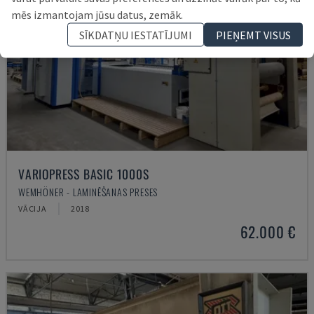
mēs izmantojam jūsu datus, zemāk.
SĪKDATŅU IESTATĪJUMI
PIEŅEMT VISUS
VARIOPRESS BASIC 1000S
WEMHÖNER - LAMINĒŠANAS PRESES
VĀCIJA
2018
62.000 €