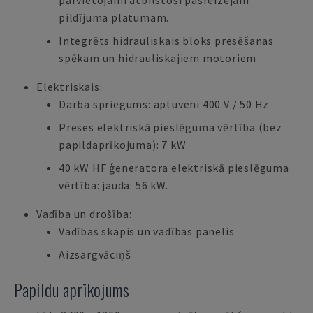
pārvietojami atbilstoši pašreizējam
pildījuma platumam.
Integrēts hidrauliskais bloks presēšanas
spēkam un hidrauliskajiem motoriem
Elektriskais:
Darba spriegums: aptuveni 400 V / 50 Hz
Preses elektriskā pieslēguma vērtība (bez
papildaprīkojuma): 7 kW
40 kW HF ģeneratora elektriskā pieslēguma
vērtība: jauda: 56 kW.
Vadība un drošība:
Vadības skapis un vadības panelis
Aizsargvāciņš
Papildu aprīkojums