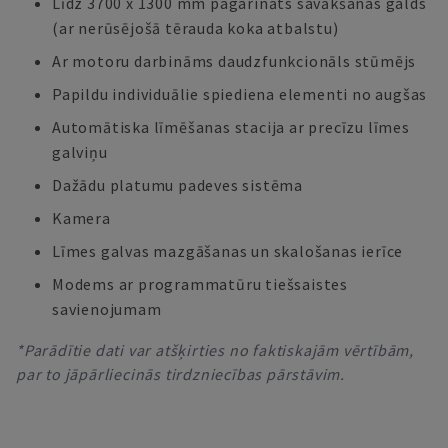
Līdz 3700 x 1300 mm pagarināts savākšanas galds
(ar nerūsējošā tērauda koka atbalstu)
Ar motoru darbināms daudzfunkcionāls stūmējs
Papildu individuālie spiediena elementi no augšas
Automātiska līmēšanas stacija ar precīzu līmes
galviņu
Dažādu platumu padeves sistēma
Kamera
Līmes galvas mazgāšanas un skalošanas ierīce
Modems ar programmatūru tiešsaistes
savienojumam
*Parādītie dati var atšķirties no faktiskajām vērtībām,
par to jāpārliecinās tirdzniecības pārstāvim.