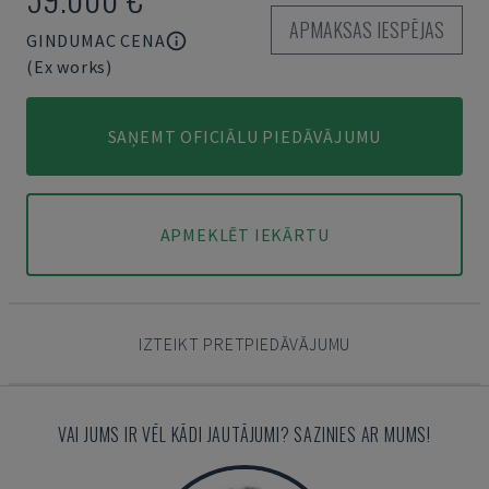
APMAKSAS IESPĒJAS
GINDUMAC CENA
(Ex works)
SAŅEMT OFICIĀLU PIEDĀVĀJUMU
APMEKLĒT IEKĀRTU
IZTEIKT PRETPIEDĀVĀJUMU
VAI JUMS IR VĒL KĀDI JAUTĀJUMI? SAZINIES AR MUMS!