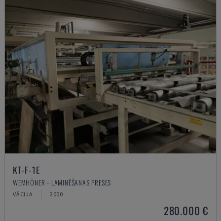
KT-F-1E
WEMHÖNER - LAMINĒŠANAS PRESES
VĀCIJA
2000
280.000 €