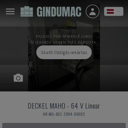
PALDIES PAR APMEKLĒJUMU
ŠĪ IEKĀRTA NESEN TIKA PĀRDOTA.
Skatīt līdzīgās iekārtas
DECKEL MAHO
-
64 V Linear
HR-MIL-DEC-2004-00002