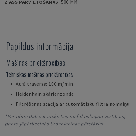
Z ASS PĀRVIETOŠANĀS
:
500 MM
Papildus informācija
Mašīnas priekšrocības
Tehniskās mašīnas priekšrocības
Ātrā traversa: 100 m/min
Heidenhain skārienzonde
Filtrēšanas stacija ar automātisku filtra nomaiņu
*Parādītie dati var atšķirties no faktiskajām vērtībām,
par to jāpārliecinās tirdzniecības pārstāvim.