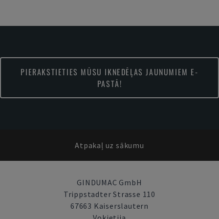
PIERAKSTIETIES MŪSU IKNEDĒĻAS JAUNUMIEM E-
PASTĀ!
Atpakaļ uz sākumu
GINDUMAC GmbH
Trippstadter Strasse 110
67663 Kaiserslautern
Vokietija