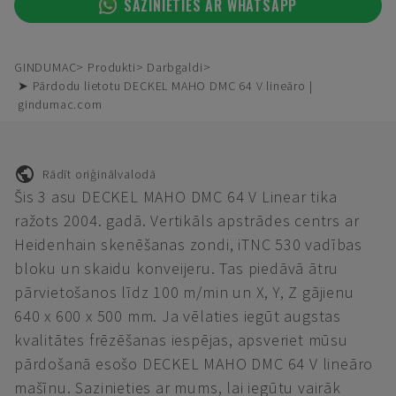
SAZINIETIES AR WHATSAPP
GINDUMAC
Produkti
Darbgaldi
➤ Pārdodu lietotu DECKEL MAHO DMC 64 V lineāro |
gindumac.com
Rādīt oriģinālvalodā
Šis 3 asu DECKEL MAHO DMC 64 V Linear tika
ražots 2004. gadā. Vertikāls apstrādes centrs ar
Heidenhain skenēšanas zondi, iTNC 530 vadības
bloku un skaidu konveijeru. Tas piedāvā ātru
pārvietošanos līdz 100 m/min un X, Y, Z gājienu
640 x 600 x 500 mm. Ja vēlaties iegūt augstas
kvalitātes frēzēšanas iespējas, apsveriet mūsu
pārdošanā esošo DECKEL MAHO DMC 64 V lineāro
mašīnu. Sazinieties ar mums, lai iegūtu vairāk