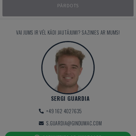
PĀRDOTS
VAI JUMS IR VĒL KĀDI JAUTĀJUMI? SAZINIES AR MUMS!
SERGI GUARDIA
+49 162 4027635
S.GUARDIA@GINDUMAC.COM