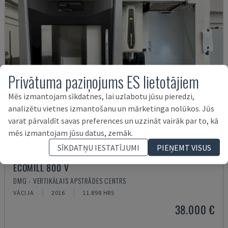
Privātuma paziņojums ES lietotājiem
Mēs izmantojam sīkdatnes, lai uzlabotu jūsu pieredzi,
analizētu vietnes izmantošanu un mārketinga nolūkos. Jūs
varat pārvaldīt savas preferences un uzzināt vairāk par to, kā
mēs izmantojam jūsu datus, zemāk.
SĪKDATŅU IESTATĪJUMI
PIEŅEMT VISUS
ECOMILL 800 V
DMG - VERTIKĀLAIS APSTRĀDES CENTRS
VĀCIJA
2016
11.898 HRS
38.000 €