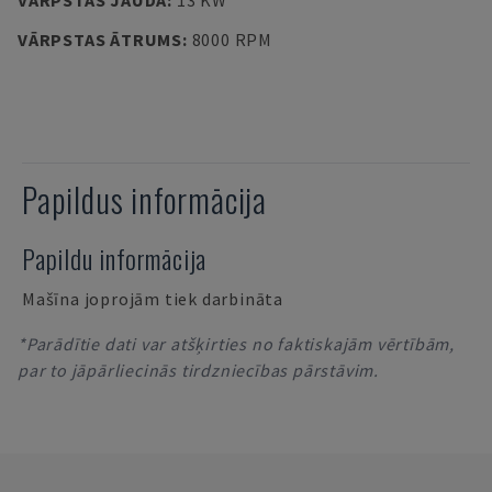
VĀRPSTAS JAUDA
:
13 KW
VĀRPSTAS ĀTRUMS
:
8000 RPM
Papildus informācija
Papildu informācija
Mašīna joprojām tiek darbināta
*Parādītie dati var atšķirties no faktiskajām vērtībām,
par to jāpārliecinās tirdzniecības pārstāvim.