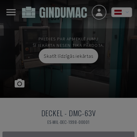
PALDIES PAR APMEKLĒJUMU
ŠĪ IEKĀRTA NESEN TIKA PĀRDOTA.
Skatīt līdzīgās iekārtas
DECKEL
-
DMC-63V
ES-MIL-DEC-1998-00001