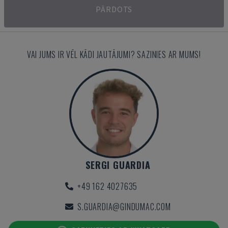
PĀRDOTS
VAI JUMS IR VĒL KĀDI JAUTĀJUMI? SAZINIES AR MUMS!
SERGI GUARDIA
+49 162 4027635
S.GUARDIA@GINDUMAC.COM