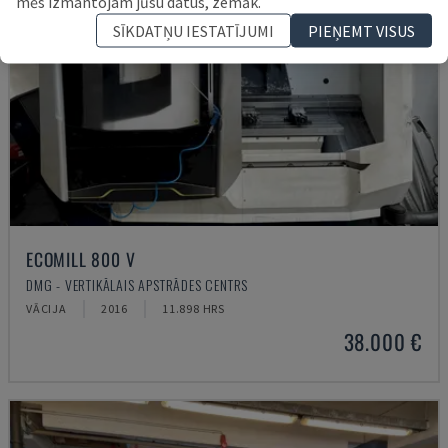
mēs izmantojam jūsu datus, zemāk.
SĪKDATŅU IESTATĪJUMI
PIEŅEMT VISUS
ECOMILL 800 V
DMG - VERTIKĀLAIS APSTRĀDES CENTRS
VĀCIJA
2016
11.898 HRS
38.000 €