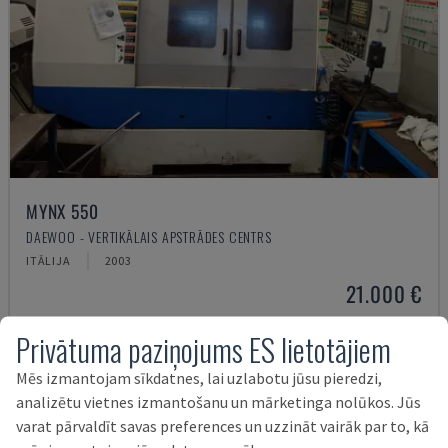
MYNX 550
DAEWOO - VERTIKĀLAIS APSTRĀDES CENTRS
ITĀLIJA
2003
21.000 €
Privātuma paziņojums ES lietotājiem
Mēs izmantojam sīkdatnes, lai uzlabotu jūsu pieredzi,
analizētu vietnes izmantošanu un mārketinga nolūkos. Jūs
varat pārvaldīt savas preferences un uzzināt vairāk par to, kā