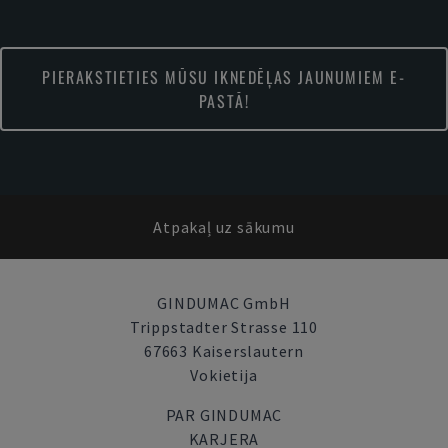
PIERAKSTIETIES MŪSU IKNEDĒĻAS JAUNUMIEM E-
PASTĀ!
Atpakaļ uz sākumu
GINDUMAC GmbH
Trippstadter Strasse 110
67663 Kaiserslautern
Vokietija
PAR GINDUMAC
KARJERA