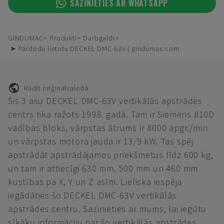
SAZINIETIES AR WHATSAPP
GINDUMAC
Produkti
Darbgaldi
➤ Pārdodu lietotu DECKEL DMC-63V | gindumac.com
Rādīt oriģinālvalodā
Šis 3 asu DECKEL DMC-63V vertikālās apstrādes
centrs tika ražots 1998. gadā. Tam ir Siemens 810D
vadības bloks, vārpstas ātrums ir 8000 apgr./min
un vārpstas motora jauda ir 13/9 kW. Tas spēj
apstrādāt apstrādājamos priekšmetus līdz 600 kg,
un tam ir attiecīgi 630 mm, 500 mm un 460 mm
kustības pa X, Y un Z asīm. Lieliska iespēja
iegādāties šo DECKEL DMC-63V vertikālās
apstrādes centru. Sazinieties ar mums, lai iegūtu
sīkāku informāciju par šo vertikālās apstrādes