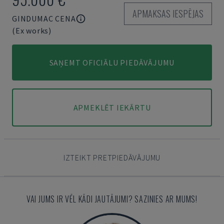
APMAKSAS IESPĒJAS
GINDUMAC CENA
(Ex works)
SAŅEMT OFICIĀLU PIEDĀVĀJUMU
APMEKLĒT IEKĀRTU
IZTEIKT PRETPIEDĀVĀJUMU
VAI JUMS IR VĒL KĀDI JAUTĀJUMI? SAZINIES AR MUMS!