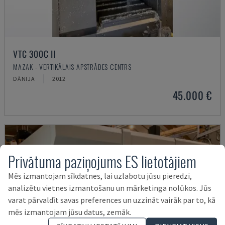
VTC 300C II
MAZAK - VERTIKĀLAIS APSTRĀDES CENTRS
DĀNIJA
2012
45.000 €
Privātuma paziņojums ES lietotājiem
Mēs izmantojam sīkdatnes, lai uzlabotu jūsu pieredzi,
analizētu vietnes izmantošanu un mārketinga nolūkos. Jūs
varat pārvaldīt savas preferences un uzzināt vairāk par to, kā
mēs izmantojam jūsu datus, zemāk.