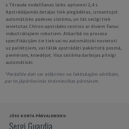
s Tērauda nodalīšanas laiks: aptuveni 2,4 s
Apstrādājamās detaļas tiek piegādātas, izmantojot
automātisko padeves sistēmu, un tās secīgi tiek
ievietotas Chiron apstrādes centros ar diviem Fanuc
industriālajiem robotiem. Atkarībā no procesa
specifikācijām tie tiek vai nu automātiski novietoti
uz paliktņiem, vai tālāk apstrādāti pakārtotā posmā,
piemēram, kniedējot. Visa sistēma darbojas pilnīgi
automātiski.
*Parādītie dati var atšķirties no faktiskajām vērtībām,
par to jāpārliecinās tirdzniecības pārstāvim.
JŪSU KONTA PĀRVALDNIEKS:
Sergi Guardia