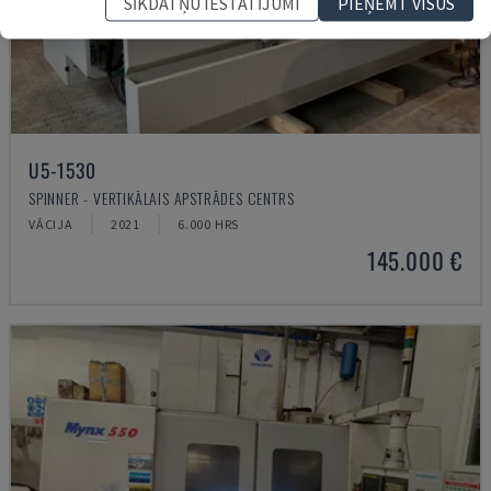
SĪKDATŅU IESTATĪJUMI
PIEŅEMT VISUS
U5-1530
SPINNER - VERTIKĀLAIS APSTRĀDES CENTRS
VĀCIJA
2021
6.000 HRS
145.000 €