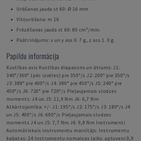
Urbšanas jauda st 60: Ø 16 mm
Vītņurbšana: m 16
Frēzēšanas jauda st 60: 80 cm³/min.
Paātrinājums: x un y ass 0. 7 g, z ass 1. 0 g.
Papildu informācija
Kustības asis Kustības diapazons un ātrums: J1:
340°/360° (pēc izvēles) pie 350°/s J2: 200° pie 350°/s
J3: 388° pie 400°/s J4: 380° pie 450°/s J5: 240° pie
450°/s J6: 720° pie 720°/s Pieļaujamais slodzes
moments: J4 un J5: 11,9 Nm J6: 6,7 Nm
Atkārtojamība: +/- J1: 195°/s J2: 175°/s J3: 180°/s J4
un J5: 400°/s J6: 600°/s Pieļaujamais slodzes
moments J4 un J5: 7,7 Nm J6: 9,8 Nm Instrumenti
Automātiskais instrumentu mainītājs: Instrumentu
kabatas: 24 Instrumentu nomaiņas laiks: aptuveni 0,9