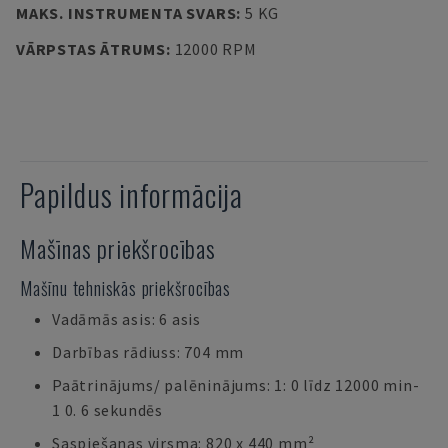
MAKS. INSTRUMENTA SVARS
:
5 KG
VĀRPSTAS ĀTRUMS
:
12000 RPM
Papildus informācija
Mašīnas priekšrocības
Mašīnu tehniskās priekšrocības
Vadāmās asis: 6 asis
Darbības rādiuss: 704 mm
Paātrinājums/ palēninājums: 1: 0 līdz 12000 min-
1 0. 6 sekundēs
Saspiešanas virsma: 820 x 440 mm²