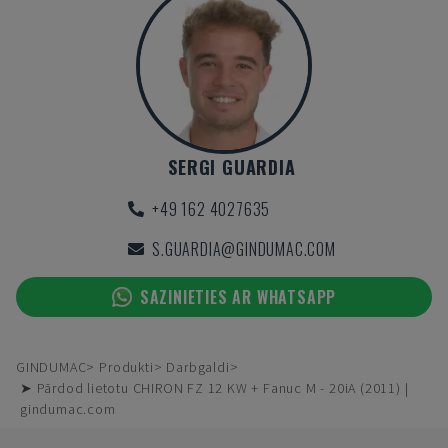
SERGI GUARDIA
+49 162 4027635
S.GUARDIA@GINDUMAC.COM
SAZINIETIES AR WHATSAPP
GINDUMAC
Produkti
Darbgaldi
➤ Pārdod lietotu CHIRON FZ 12 KW + Fanuc M - 20iA (2011) |
gindumac.com