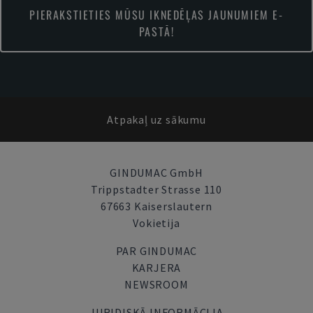
PIERAKSTIETIES MŪSU IKNEDĒĻAS JAUNUMIEM E-
PASTĀ!
Atpakaļ uz sākumu
GINDUMAC GmbH
Trippstadter Strasse 110
67663 Kaiserslautern
Vokietija
PAR GINDUMAC
KARJERA
NEWSROOM
JURIDISKĀ INFORMĀCIJA