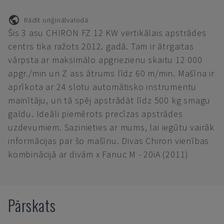
Rādīt oriģinālvalodā
Šis 3 asu CHIRON FZ 12 KW vertikālais apstrādes
centrs tika ražots 2012. gadā. Tam ir ātrgaitas
vārpsta ar maksimālo apgriezienu skaitu 12 000
apgr./min un Z ass ātrums līdz 60 m/min. Mašīna ir
aprīkota ar 24 slotu automātisko instrumentu
mainītāju, un tā spēj apstrādāt līdz 500 kg smagu
galdu. Ideāli piemērots precīzas apstrādes
uzdevumiem. Sazinieties ar mums, lai iegūtu vairāk
informācijas par šo mašīnu. Divas Chiron vienības
kombinācijā ar divām x Fanuc M - 20iA (2011)
Pārskats