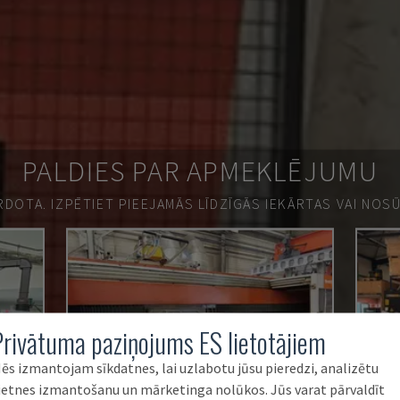
PALDIES PAR APMEKLĒJUMU
ĀRDOTA.
IZPĒTIET PIEEJAMĀS LĪDZĪGĀS IEKĀRTAS VAI NOS
Privātuma paziņojums ES lietotājiem
ēs izmantojam sīkdatnes, lai uzlabotu jūsu pieredzi, analizētu
ietnes izmantošanu un mārketinga nolūkos. Jūs varat pārvaldīt