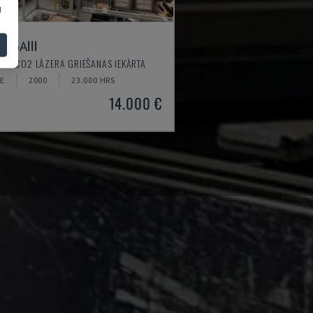
u
415ΑIII
A - CO2 LĀZERA GRIEŠANAS IEKĀRTA
CE
2000
23.000 HRS
14.000 €