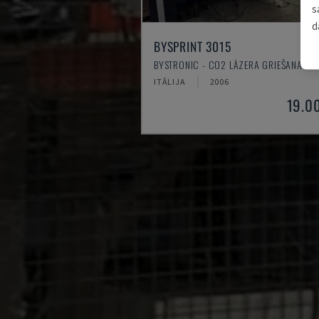
s
d
BYSPRINT 3015
BYSTRONIC - CO2 LĀZERA GRIEŠANAS IE
ITĀLIJA
2006
19.0