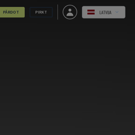
LATVIJA
PĀRDOT
PIRKT