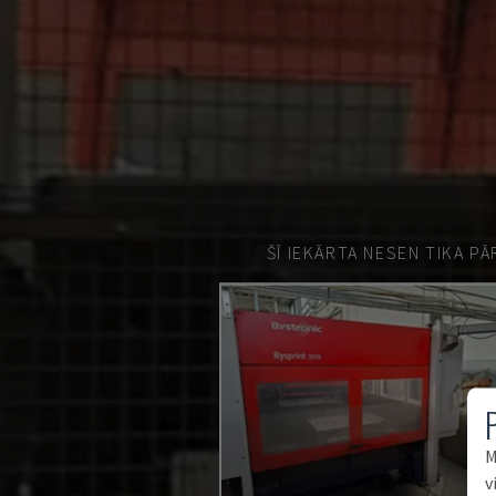
ŠĪ IEKĀRTA NESEN TIKA P
M
v