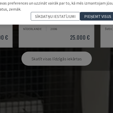
avas preferences un uzzināt vairāk par to, kā mēs izmantojam jūs
atus, zemāk.
BYSPEED 3015
LC-2
SĪKDATŅU IESTATĪJUMI
PIEŅEMT VISUS
KĀRTA
BYSTRONIC - CO2 LĀZERA GRIEŠANAS IEKĀRTA
AMAD
NĪDERLANDE
2006
ŠVEI
00 €
25.000 €
Skatīt visas līdzīgās iekārtas