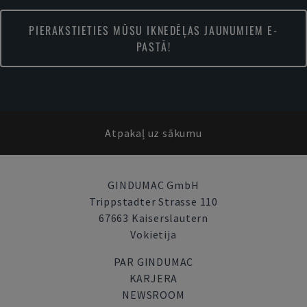
PIERAKSTIETIES MŪSU IKNEDĒĻAS JAUNUMIEM E-
PASTĀ!
Atpakaļ uz sākumu
GINDUMAC GmbH
Trippstadter Strasse 110
67663 Kaiserslautern
Vokietija
PAR GINDUMAC
KARJERA
NEWSROOM