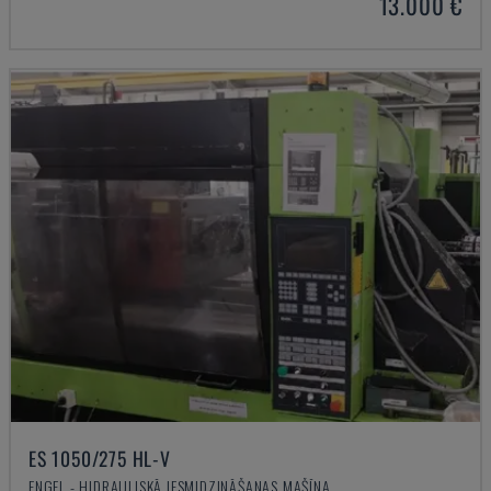
13.000 €
ES 1050/275 HL-V
ENGEL - HIDRAULISKĀ IESMIDZINĀŠANAS MAŠĪNA