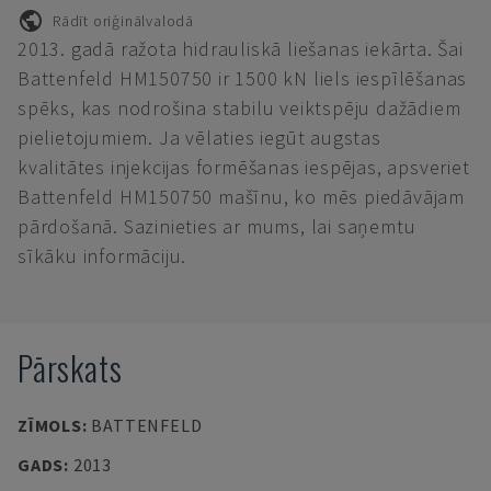
Rādīt oriģinālvalodā
2013. gadā ražota hidrauliskā liešanas iekārta. Šai
Battenfeld HM150750 ir 1500 kN liels iespīlēšanas
spēks, kas nodrošina stabilu veiktspēju dažādiem
pielietojumiem. Ja vēlaties iegūt augstas
kvalitātes injekcijas formēšanas iespējas, apsveriet
Battenfeld HM150750 mašīnu, ko mēs piedāvājam
pārdošanā. Sazinieties ar mums, lai saņemtu
sīkāku informāciju.
Pārskats
ZĪMOLS
:
BATTENFELD
GADS
:
2013