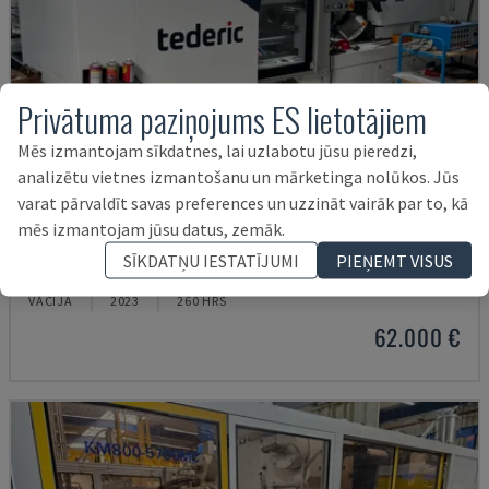
Privātuma paziņojums ES lietotājiem
Mēs izmantojam sīkdatnes, lai uzlabotu jūsu pieredzi,
analizētu vietnes izmantošanu un mārketinga nolūkos. Jūs
varat pārvaldīt savas preferences un uzzināt vairāk par to, kā
mēs izmantojam jūsu datus, zemāk.
NEO.E55/E110H
SĪKDATŅU IESTATĪJUMI
PIEŅEMT VISUS
TEDERIC - HIDRAULISKĀ IESMIDZINĀŠANAS MAŠĪNA
VĀCIJA
2023
260 HRS
62.000 €