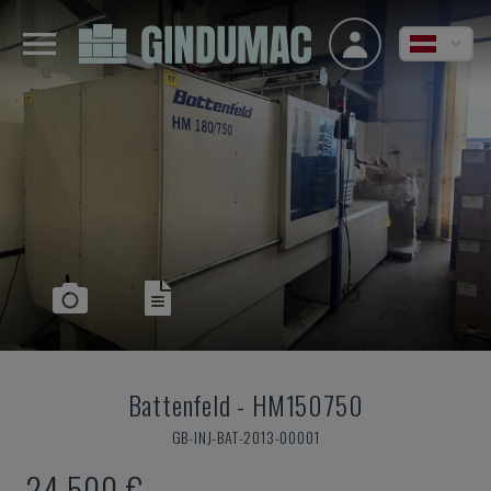
Battenfeld
-
HM150750
GB-INJ-BAT-2013-00001
24.500 €