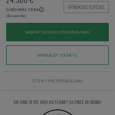
APMAKSAS IESPĒJAS
GINDUMAC CENA
(Ex works)
SAŅEMT OFICIĀLU PIEDĀVĀJUMU
APMEKLĒT IEKĀRTU
IZTEIKT PRETPIEDĀVĀJUMU
VAI JUMS IR VĒL KĀDI JAUTĀJUMI? SAZINIES AR MUMS!