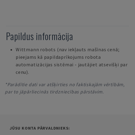
Papildus informācija
Wittmann robots (nav iekļauts mašīnas cenā;
pieejams kā papildaprīkojums robota
automatizācijas sistēmai - jautājiet atsevišķi par
cenu).
*Parādītie dati var atšķirties no faktiskajām vērtībām,
par to jāpārliecinās tirdzniecības pārstāvim.
JŪSU KONTA PĀRVALDNIEKS: