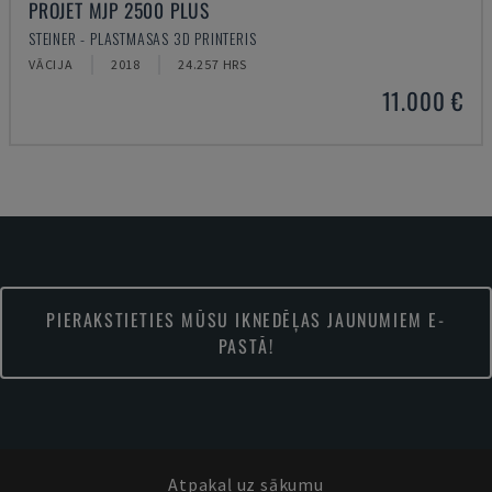
PROJET MJP 2500 PLUS
STEINER - PLASTMASAS 3D PRINTERIS
VĀCIJA
2018
24.257 HRS
11.000 €
PIERAKSTIETIES MŪSU IKNEDĒĻAS JAUNUMIEM E-
PASTĀ!
Atpakaļ uz sākumu