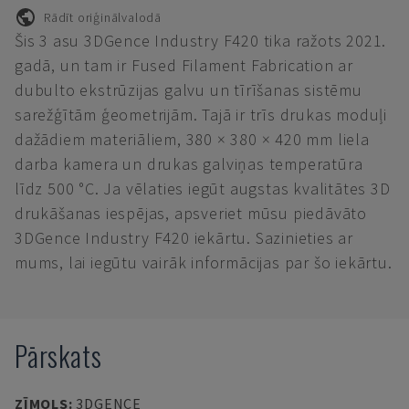
Rādīt oriģinālvalodā
Šis 3 asu 3DGence Industry F420 tika ražots 2021.
gadā, un tam ir Fused Filament Fabrication ar
dubulto ekstrūzijas galvu un tīrīšanas sistēmu
sarežģītām ģeometrijām. Tajā ir trīs drukas moduļi
dažādiem materiāliem, 380 × 380 × 420 mm liela
darba kamera un drukas galviņas temperatūra
līdz 500 °C. Ja vēlaties iegūt augstas kvalitātes 3D
drukāšanas iespējas, apsveriet mūsu piedāvāto
3DGence Industry F420 iekārtu. Sazinieties ar
mums, lai iegūtu vairāk informācijas par šo iekārtu.
Pārskats
ZĪMOLS
:
3DGENCE