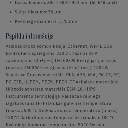
Darba kamera: 380 × 380 × 420 mm (60 648 cm3)
Slāņa biezums: 50 µm
Kvēldiega diametrs: 1,75 mm
Papildu informācija
Vadības bloka komunikācija: Ethernet, Wi-Fi, USB
kontroliera spriegums: 230 V 1 fāze ar 32 A
savienojumu (3n+p+e) IEC 60309 Enerģijas patēriņš
(maks.): 4600 W Enerģijas patēriņš (vid.): 1500 W
Sagatave Drukas materiāls: PLA, ABS, ASA, PA-CF, PC,
PC-ESD, ULTEM, PEEK, PEEK-CF Atbalsta materiāls:
šķīstošs atbalsta materiāls ESM-10, HIPS
Instrumentu tehnoloģija: kausēta kvēldiega
izgatavošana (FFF) Drukas galviņas temperatūra
(maks.): 500 °C Drukas virsmas temperatūra (maks.):
180 °C Darba kameras temperatūra (maks.): 180 °C
Kvēldiega kameras temperatūra: 50 °C Detaļu