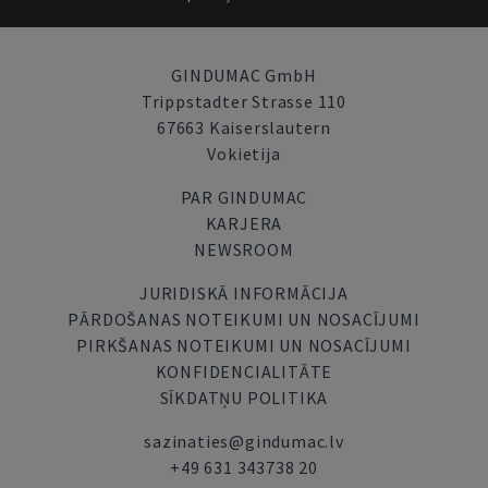
GINDUMAC GmbH
Trippstadter Strasse 110
67663 Kaiserslautern
Vokietija
PAR GINDUMAC
KARJERA
NEWSROOM
JURIDISKĀ INFORMĀCIJA
PĀRDOŠANAS NOTEIKUMI UN NOSACĪJUMI
PIRKŠANAS NOTEIKUMI UN NOSACĪJUMI
KONFIDENCIALITĀTE
SĪKDATŅU POLITIKA
sazinaties@gindumac.lv
+49 631 343738 20