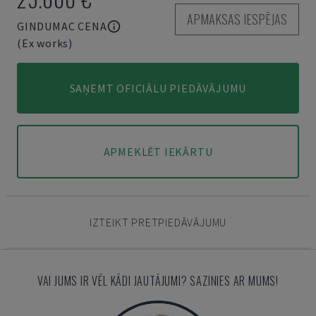
APMAKSAS IESPĒJAS
GINDUMAC CENA
(Ex works)
SAŅEMT OFICIĀLU PIEDĀVĀJUMU
APMEKLĒT IEKĀRTU
IZTEIKT PRETPIEDĀVĀJUMU
VAI JUMS IR VĒL KĀDI JAUTĀJUMI? SAZINIES AR MUMS!