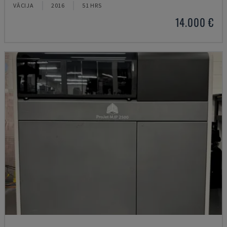
VĀCIJA
2016
51 HRS
14.000 €