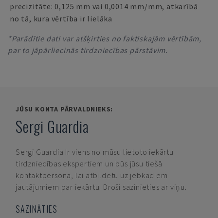
precizitāte: 0,125 mm vai 0,0014 mm/mm, atkarībā
no tā, kura vērtība ir lielāka
*Parādītie dati var atšķirties no faktiskajām vērtībām,
par to jāpārliecinās tirdzniecības pārstāvim.
JŪSU KONTA PĀRVALDNIEKS:
Sergi Guardia
Sergi Guardia
Ir viens no mūsu lietoto iekārtu
tirdzniecības ekspertiem un būs jūsu tiešā
kontaktpersona, lai atbildētu uz jebkādiem
jautājumiem par iekārtu. Droši sazinieties ar viņu.
SAZINĀTIES