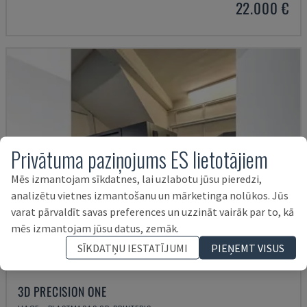
22.000 €
Privātuma paziņojums ES lietotājiem
Mēs izmantojam sīkdatnes, lai uzlabotu jūsu pieredzi,
analizētu vietnes izmantošanu un mārketinga nolūkos. Jūs
varat pārvaldīt savas preferences un uzzināt vairāk par to, kā
mēs izmantojam jūsu datus, zemāk.
SĪKDATŅU IESTATĪJUMI
PIEŅEMT VISUS
3D PRECISION ONE