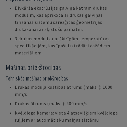
Divkārša ekstrūzijas galviņa katram drukas
modulim, kas aprīkota ar drukas galviņas
tīrīšanas sistēmu sarežģītas ģeometrijas
drukāšanai ar šķīstošu pamatni.
3 drukas moduļi ar atšķirīgām temperatūras
specifikācijām, kas īpaši izstrādāti dažādiem
materiāliem.
Mašīnas priekšrocības
Tehniskās mašīnas priekšrocības
Drukas moduļa kustības ātrums (maks. ): 1000
mm/s
Drukas ātrums (maks. ): 400 mm/s
Kvēldiega kamera: vieta 4 atsevišķiem kvēldiega
ruļļiem ar automātisku maiņas sistēmu