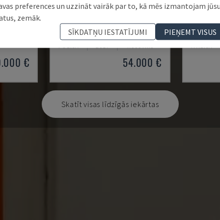
avas preferences un uzzināt vairāk par to, kā mēs izmantojam jūs
atus, zemāk.
 2
MV2400R
AG 600 
SĪKDATŅU IESTATĪJUMI
PIEŅEMT VISUS
NA
MITSUBISHI - STIEPLES EDM MAŠĪNA
SODICK - 
POLIJA
2017
4.000 HRS
ITĀLIJA
0.000 €
54.000 €
Skatīt visas līdzīgās iekārtas