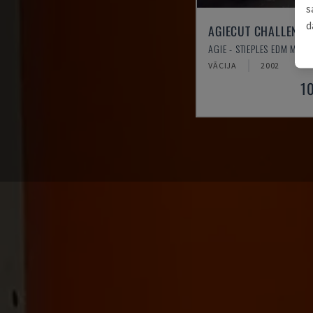
s
d
AGIECUT CHALLENGE
AGIE - STIEPLES EDM MAŠĪ
VĀCIJA
2002
1