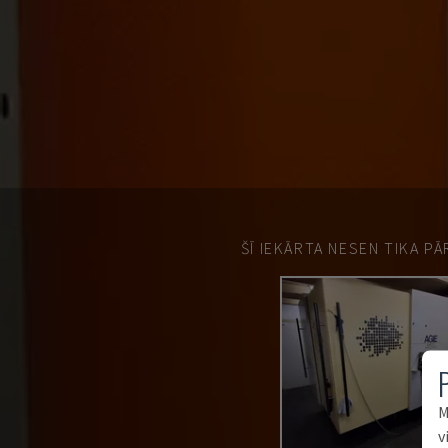
ŠĪ IEKĀRTA NESEN TIKA P
M
v