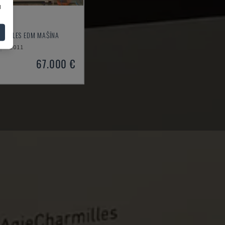
u
L
STIEPLES EDM MAŠĪNA
2011
67.000 €