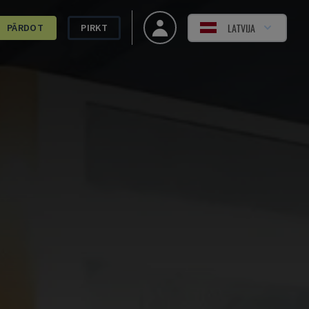
LATVIJA
PĀRDOT
PIRKT