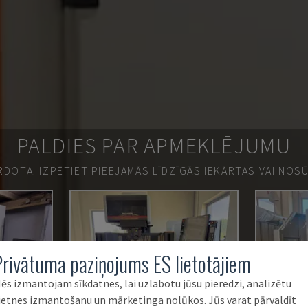
PALDIES PAR APMEKLĒJUMU
ĀRDOTA.
IZPĒTIET PIEEJAMĀS LĪDZĪGĀS IEKĀRTAS VAI NOS
Privātuma paziņojums ES lietotājiem
ēs izmantojam sīkdatnes, lai uzlabotu jūsu pieredzi, analizētu
ietnes izmantošanu un mārketinga nolūkos. Jūs varat pārvaldīt