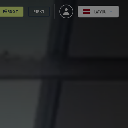
LATVIJA
PĀRDOT
PIRKT