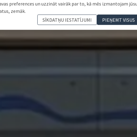
avas preferences un uzzināt vairāk par to, kā mēs izmantojam jūs
atus, zemāk.
SĪKDATŅU IESTATĪJUMI
PIEŅEMT VISUS