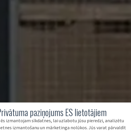
Privātuma paziņojums ES lietotājiem
ēs izmantojam sīkdatnes, lai uzlabotu jūsu pieredzi, analizētu
ietnes izmantošanu un mārketinga nolūkos. Jūs varat pārvaldīt